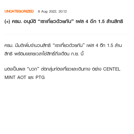
Skip
UNCATEGORIZED
8 Aug 2022, 20:12
to
content
(+) ครม. อนุมัติ “เราเที่ยวด้วยกัน” เฟส 4 อีก 1.5 ล้านสิทธิ
ครม. มีมติเพิ่มจำนวนสิทธิ “เราเที่ยวด้วยกัน” เฟส 4 อีก 1.5 ล้าน
สิทธิ พร้อมขยายเวลาใช้สิทธิ์ถึงเดือน ก.ย. นี้
มองเป็นผล “บวก” ต่อกลุ่มท่องเที่ยวและเดินทาง อย่าง CENTEL
MINT AOT และ PTG