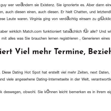
ch guy wer verändern sie Existenz. Sie ignorierte es. Aber dann 
, auch diesen einen, auch diesen. Er hielt Chatten, und letzten
diese Leute waren. Virginia ging von verdächtig einsam zu glückli
 aber wirklich Match.com funktioniert tatsächlich für alle? Und wi
it alles was Sie brauchen lernen registrieren , Generieren eine
riert Viel mehr Termine, Bezi
m. Diese Dating Hot Spot hat erstellt viel mehr Zeiten, next Daten
nd viele angesehene Dating-Internetseite in der Welt, verantwortl
ck deswegen, obwohl. Sie können leicht bemerken es in ihrem e