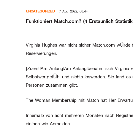
Skip
UNCATEGORIZED
7 Aug 2022, 08:44
to
content
Funktioniert Match.com? (4 Erstaunlich Statistik
Virginia Hughes war nicht sicher Match.com würde fu
Reservierungen.
{Zuerst|Am Anfang|Am Anfang|benahm sich Virginia 
Selbstwertgefühl und nichts loswerden. Sie fand es 
Personen zusammen gibt.
The Woman Membership mit Match hat Her Erwartu
Innerhalb von acht mehreren Monaten nach Registrie
einfach wie Anmelden.