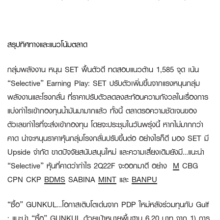
สรุปทิศทางและแนวโน้มตลาด
กลุ่มพลังงาน หนุน
SET ฟื้นตัวดี ทดสอบแนวต้าน 1,585 จุด เน้น
“Selective” Earning Play:
SET ปรับตัวเพิ่มขึ้นจากแรงหนุนกลุ่ม
พลังงานและโรงกลั่น ที่ราคาปรับตัวลดลงสะท้อนความกังวลในเรื่องการ
แบ่งกำไรเข้ากองทุนน้ำมันมามากแล้ว ทั้งนี้ ตลาดรอความชัดเจนของ
ตัวเลขกำไรที่จะส่งเข้ากองทุน โดยจะประชุมในวันพรุ่งนี้ หากไม่มากกว่า
คาด น่าจะหนุนราคาหุ้นกลุ่มโรงกลั่นปรับขึ้นต่อ อย่างไรก็ดี มอง SET มี
Upside จำกัด ขาดปัจจัยสนับสนุนใหม่ และความเสี่ยงเดิมยังมี…แนะนำ
“Selective” หุ้นที่คาดว่ากำไร 2Q22F จะออกมาดี อย่าง
M
CBG
CPN CKP
BDMS
SABINA
MINT
และ
BANPU
“ซื้อ” GUNKUL…โอกาสเติบโตเด่นจาก PDP ใหม่หลังร่วมทุนกับ Gulf
:
แนะนำ “ซื้อ” GUNKUL ด้วยเป้าหมายพื้นฐาน 6.20 บาท จาก 1) การ