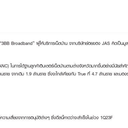
อ “3BB Broadband” ผู้ให้บริการเน็ตบ้าน จากบริษัทย่อยของ JAS คิดเป็นมูล
ANC) ในการได้ฐานลูกค้าอินเตอร์เน็ตบ้านตามต่างจังหวัดมากขึ้นอย่างมีนัยสำคั
นราย จากเดิม 1.9 ล้านราย ซึ่งจะใกล้เคียงกับ True ที่ 4.7 ล้านราย และมองรา
วามเสี่ยงจากการอนุมัติต่างๆ ซึ่งดีลนี้คาดว่าจะสำเร็จในช่วง 1Q23F