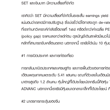
SET และเงินบาท มีความเสี่ยงที่จำกัด
เราคิดว่า SET มีความเสี่ยงที่จำกัดในระยะสั้น earnings yield
แน่นอนว่าตลาดมีการปรับฐาน) ซึ่งบ่งชี้ว่ามีโอกาสจะถูก de-rat
ที่เราทำบทวิเคราะห์กำลังซื้อขายที่ 1std หรือต่ำกว่าค่าเฉลี่
(policy gap) จะแคบลงกว่าแต่ก่อน ดุลบัญชีเดินสะพัดมีแนวโน้มดีข
หลักที่สามารถขับเคลื่อนตลาด นอกจากนี้ เรายังได้เน้น 10 หุ้น
#1 การเปิดประเทศ และการท่องเที่ยว
การกลับมาเปิดประเทศและเศรษฐกิจ และการฟื้นตัวของการท่องเท
เดือนพฤษภาคมแตะระดับ 5.41 แสนคน ขณะที่ตัวเลขในเดือนมิถุน
มาอาจสูงถึง 1.2 ล้านคน หุ้นใหญ่ที่ได้ประโยชน์จากธีมนี
ADVANC นอกจากนี้เรายังมีหุ้นขนาดกลาง/เล็กที่ได้ประโยช
#2 มาตรการกระตุ้นของจีน