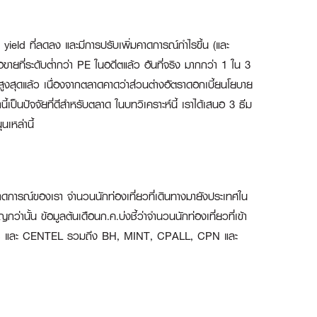
d yield ที่ลดลง และมีการปรับเพิ่มคาดการณ์กำไรขึ้น (และ
อขายที่ระดับต่ำกว่า PE ในอดีตแล้ว อันที่จริง มากกว่า 1 ใน 3
ุดสูงสุดแล้ว เนื่องจากตลาดคาดว่าส่วนต่างอัตราดอกเบี้ยนโยบาย
นี้เป็นปัจจัยที่ดีสำหรับตลาด ในบทวิเคราะห์นี้ เราได้เสนอ 3 ธีม
เหล่านี้
าดการณ์ของเรา จำนวนนักท่องเที่ยวที่เดินทางมายังประเทศใน
้น ข้อมูลต้นเดือนก.ค.บ่งชี้ว่าจำนวนนักท่องเที่ยวที่เข้า
T, BDMS และ CENTEL รวมถึง BH, MINT, CPALL, CPN และ