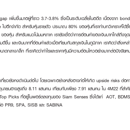
 gap เพิ่มขึ้นมาอยู่ที่ราว 3.7-3.8% ซึ่งเป็นระดับเฉลี่ยในอดีต เนื่องจาก bon
e ไปอีกจำกัด สำหรับหุ้นรายตัว ประมาณ 80% ของหุ้นที่เราทำบทวิเคราะห์ได้ซื้
ย PE ของหุ้น สำหรับแนวโน้มมหภาค เรายังเชื่อว่าการอ่อนค่าของเงินบาทใกล้ถึงจ
ึ้น และเงินบาทที่อ่อนค่าแล้วเมื่อเทียบกับสกุลเงินในภูมิภาค เราคิดว่าสิ่งเหล่า
ขนาดกลาง/เล็ก ที่เราคิดว่ากำไรและราคาหุ้นมีความอ่อนไหวอย่างมากต่อปัจจัยหนุน
ี่ยวยังคงดำเนินต่อไป โดยเฉพาะอย่างหลังอาจก่อให้เกิด upside risks ต่อค
ายนอาจสูงถึง 8.11 แสนคน เทียบกับเพียง 7.91 แสนคน ใน 4M22 ที่สำคัญกว่านั
้คือหุ้น Top Picks ที่อยู่ในพอร์ตลงทุนของ Siam Senses ซึ่งได้แก่ AO
น์ คือ PR9, SPA, SISB และ SABINA