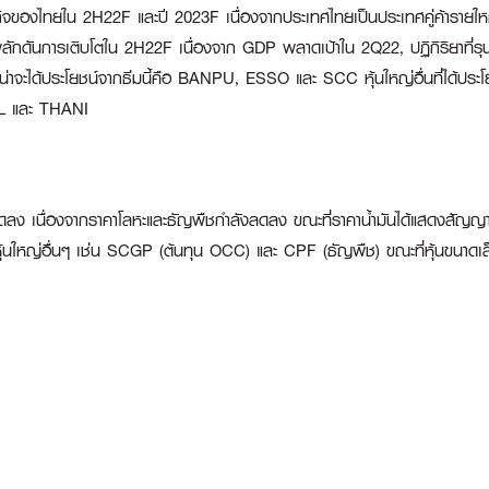
กิจของไทยใน 2H22F และปี 2023F เนื่องจากประเทศไทยเป็นประเทศคู่ค้ารายใหญ่ท
ที่จะผลักดันการเติบโตใน 2H22F เนื่องจาก GDP พลาดเป้าใน 2Q22, ปฏิกิริยาที
าที่น่าจะได้ประโยชน์จากธีมนี้คือ BANPU, ESSO และ SCC หุ้นใหญ่อื่นที่ได
SL และ THANI
ทุนที่ลดลง เนื่องจากราคาโลหะและธัญพืชกำลังลดลง ขณะที่ราคาน้ำมันได้แสดงส
หุ้นใหญ่อื่นๆ เช่น SCGP (ต้นทุน OCC) และ CPF (ธัญพืช) ขณะที่หุ้นขนาดเล็