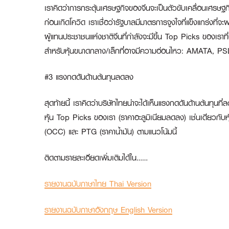
เราคิดว่าการกระตุ้นเศรษฐกิจของจีนจะเป็นตัวขับเคลื่อนเศรษฐ
ก่อนเกิดโควิด เราเชื่อว่ารัฐบาลมีมาตรการจูงใจที่แข็งแกร่ง
ผู้แทนประชาชนแห่งชาติจีนที่กำลังจะมีขึ้น Top Picks ของเร
สำหรับหุ้นขนาดกลาง/เล็กที่อาจมีความอ่อนไหว: AMATA, P
#3 แรงกดดันด้านต้นทุนลดลง
สุดท้ายนี้ เราคิดว่าบริษัทไทยน่าจะได้เห็นแรงกดดันด้านต้น
หุ้น Top Picks ของเรา (ราคาอะลูมิเนียมลดลง) เช่นเดียวกับ
(OCC) และ PTG (ราคาน้ำมัน) ตามแนวโน้มนี้
ติดตามรายละเอียดเพิ่มเติมได้ใน……
รายงานฉบับภาษาไทย Thai Version
รายงานฉบับภาษาอังกฤษ English Version