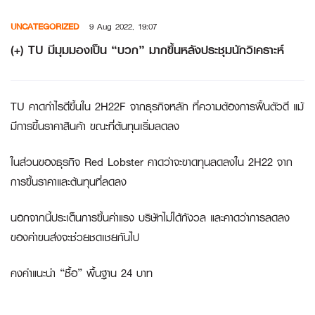
Skip
UNCATEGORIZED
9 Aug 2022, 19:07
to
content
(+) TU มีมุมมองเป็น “บวก” มากขึ้นหลังประชุมนักวิเคราะห์
TU คาดกำไรดีขึ้นใน 2H22F จากธุรกิจหลัก ที่ความต้องการฟื้นตัวดี แม้
มีการขึ้นราคาสินค้า ขณะที่ต้นทุนเริ่มลดลง
ในส่วนของธุรกิจ Red Lobster คาดว่าจะขาดทุนลดลงใน 2H22 จาก
การขึ้นราคาและต้นทุนที่ลดลง
นอกจากนี้ประเด็นการขึ้นค่าแรง บริษัทไม่ได้กังวล และคาดว่าการลดลง
ของค่าขนส่งจะช่วยชดเชยกันไป
คงคำแนะนำ “ซื้อ” พื้นฐาน 24 บาท