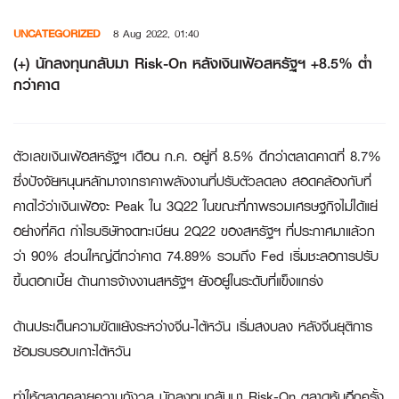
Skip
UNCATEGORIZED
8 Aug 2022, 01:40
to
content
(+) นักลงทุนกลับมา Risk-On หลังเงินเฟ้อสหรัฐฯ +8.5% ต่ำ
กว่าคาด
ตัวเลขเงินเฟ้อสหรัฐฯ เดือน ก.ค. อยู่ที่ 8.5% ดีกว่าตลาดคาดที่ 8.7%
ซึ่งปัจจัยหนุนหลักมาจากราคาพลังงานที่ปรับตัวลดลง สอดคล้องกับที่
คาดไว้ว่าเงินเฟ้อจะ Peak ใน 3Q22 ในขณะที่ภาพรวมเศรษฐกิจไม่ได้แย่
อย่างที่คิด กำไรบริษัทจดทะเบียน 2Q22 ของสหรัฐฯ ที่ประกาศมาแล้วก
ว่า 90% ส่วนใหญ่ดีกว่าคาด 74.89% รวมถึง Fed เริ่มชะลอการปรับ
ขึ้นดอกเบี้ย ด้านการจ้างงานสหรัฐฯ ยังอยู่ในระดับที่แข็งแกร่ง
ด้านประเด็นความขัดแย้งระหว่างจีน-ไต้หวัน เริ่มสงบลง หลังจีนยุติการ
ซ้อมรบรอบเกาะไต้หวัน
ทำให้ตลาดคลายความกังวล นักลงทุนกลับมา Risk-On ตลาดหุ้นอีกครั้ง