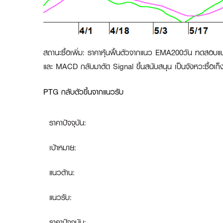
สถานะซื้อเพิ่ม
:
ราคาหุ้นฟื้นตัวจากแนว EMA200วัน ทดสอบแนว
และ MACD กลับมาตัด Signal ขึ้นสนับสนุน เป็นจังหวะซื้อเก็
PTG กลับตัวขึ้นจากแนวรับ
ราคาปัจจุบัน:
เป้าหมาย:
แนวต้าน:
แนวรับ:
ราคาปัจจุบัน: