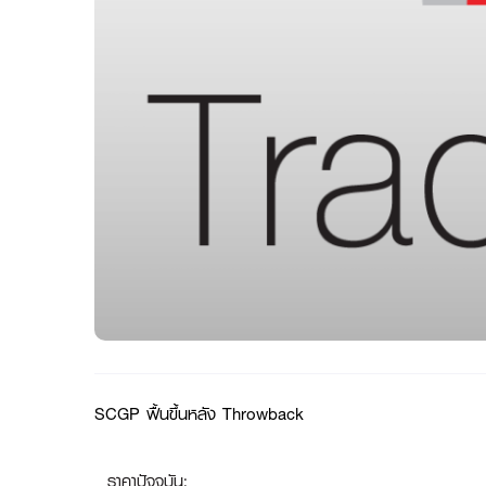
SCGP ฟื้นขึ้นหลัง Throwback
ราคาปัจจุบัน: