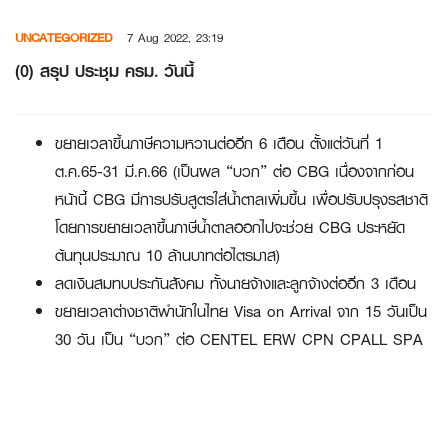
Skip
UNCATEGORIZED
7 Aug 2022, 23:19
to
content
(0) สรุป ประชุม ครม. วันนี้
ขยายเวลาขึ้นภาษีความหวานต่ออีก 6 เดือน ตั้งแต่วันที่ 1
ต.ค.65-31 มี.ค.66 (เป็นผล “บวก” ต่อ CBG เนื่องจากก่อน
หน้านี้ CBG มีการปรับสูตรใส่น้ำตาลเพิ่มขึ้น เพื่อปรับปรุงรสชาติ
โดยการขยายเวลาขึ้นภาษีน้ำตาลออกไปจะช่วย CBG ประหยัด
ต้นทุนประมาณ 10 ล้านบาทต่อไตรมาส)
ลดเงินสมทบประกันสังคม ทั้งนายจ้างและลูกจ้างต่ออีก 3 เดือน
ขยายเวลาต่างชาติพำนักในไทย Visa on Arrival จาก 15 วันเป็น
30 วัน เป็น “บวก” ต่อ CENTEL ERW CPN CPALL SPA