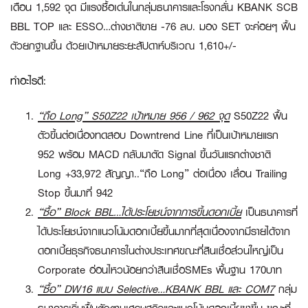
เดือน 1,592 จุด มีแรงซื้อเด่นในกลุ่มธนาคารและโรงกลั่น KBANK SCB
BBL TOP และ ESSO…ต่างชาติขาย -76 ลบ. มอง SET จะค่อยๆ ฟื้น
ตัวยกฐานขึ้น ด้วยเป้าหมายระยะสัปดาห์บริเวณ 1,610+/-
ทำอะไรดี:
“ถือ Long” S50Z22 เป้าหมาย 956 / 962 จุด
S50Z22 ฟื้น
ตัวขึ้นต่อเนื่องทดสอบ Downtrend Line ที่เป็นเป้าหมายแรก
952 พร้อม MACD กลับมาตัด Signal ขึ้นวันแรกต่างชาติ
Long +33,972 สัญญา..
“ถือ Long”
ต่อเนื่อง เลื่อน Trailing
Stop ขึ้นมาที่ 942
“ซื้อ”
Block BBL…ได้ประโยชน์จากการขึ้นดอกเบี้ย
เป็นธนาคารที่
ได้ประโยชน์จากแนวโน้มดอกเบี้ยขึ้นมากที่สุดเนื่องจากมีรายได้จาก
ดอกเบี้ยธุรกิจธนาคารในต่างประเทศขณะที่สินเชื่อส่วนใหญ่เป็น
Corporate อ่อนไหวน้อยกว่าสินเชื่อSMEs พื้นฐาน 170บาท
“ซื้อ”
DW16 แบบ Selective…KBANK BBL และ COM7
กลุ่ม