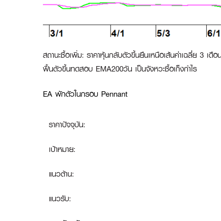
สถานะซื้อเพิ่ม
:
ราคาหุ้นกลับตัวขึ้นยืนเหนือเส้นค่าเฉลี่ย 
ฟื้นตัวขึ้นทดสอบ EMA200วัน เป็นจังหวะซื้อเก็งกำไร
EA พักตัวในกรอบ Pennant
ราคาปัจจุบัน:
เป้าหมาย:
แนวต้าน:
แนวรับ: