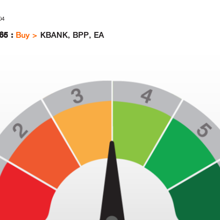
04
565 :
Buy >
KBANK, BPP, EA