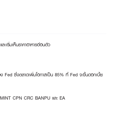
ละเริ่มเห็นราคาอาหารอ่อนตัว
ยของ Fed ซึ่งตลาดเพิ่มโอกาสเป็น 85% ที่ Fed จะขึ้นดอกเบี้ย
MINT CPN CRC BANPU และ EA