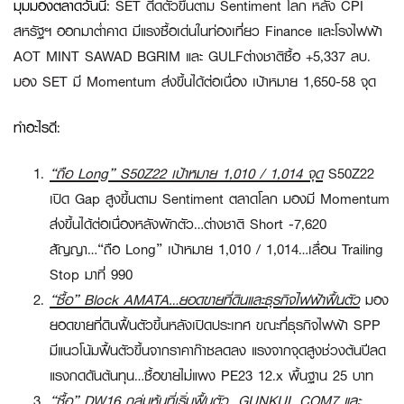
มุมมองตลาดวันนี้
:
SET ดีดตัวขึ้นตาม Sentiment โลก หลัง CPI
สหรัฐฯ ออกมาต่ำคาด มีแรงซื้อเด่นในท่องเที่ยว Finance และโรงไฟฟ้า
AOT MINT SAWAD BGRIM และ GULFต่างชาติซื้อ +5,337 ลบ.
มอง SET มี Momentum ส่งขึ้นได้ต่อเนื่อง เป้าหมาย 1,650-58 จุด
ทำอะไรดี:
“ถือ Long” S50Z22 เป้าหมาย 1,010 / 1,014 จุด
S50Z22
เปิด Gap สูงขึ้นตาม Sentiment ตลาดโลก มองมี Momentum
ส่งขึ้นได้ต่อเนื่องหลังพักตัว…ต่างชาติ Short -7,620
สัญญา…
“ถือ Long”
เป้าหมาย 1,010 / 1,014…เลื่อน Trailing
Stop มาที่ 990
“ซื้อ”
Block AMATA…ยอดขายที่ดินและธุรกิจไฟฟ้าฟื้นตัว
มอง
ยอดขายที่ดินฟื้นตัวขึ้นหลังเปิดประเทศ ขณะที่ธุรกิจไฟฟ้า SPP
มีแนวโน้มฟื้นตัวขึ้นจากราคาก๊าซลดลง แรงจากจุดสูงช่วงต้นปีลด
แรงกดดันต้นทุน…ซื้อขายไม่แพง PE23 12.x พื้นฐาน 25 บาท
“ซื้อ”
DW16 กลุ่มหุ้นที่เริ่มฟื้นตัว…GUNKUL COM7 และ