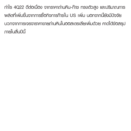
กำไร 4Q22 ดีต่อเนื่อง จากราคาถ่านหิน-ก๊าซ ทรงตัวสูง และปริมาณการ
ผลิตที่เพิ่มขึ้นจากการซื้อกิจการก๊าซใน US เพิ่ม นอกจากนี้ยังมีปัจจัย
บวกจากการเจรจาราคาขายถ่านหินในออสเตรเลียเพิ่มด้วย คาดได้ข้อสรุป
ภายในสิ้นปีนี้