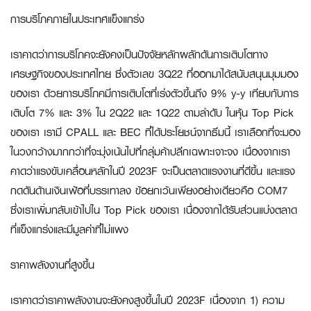
การบริโภคภายในประเทศแข็งแกร่ง
เราคาดว่าการบริโภคจะยังคงเป็นปัจจัยหลักผลักดันการเติบโตทาง
เศรษฐกิจของประเทศไทย ซึ่งตัวเลข 3Q22 ที่ออกมาได้สนับสนุนมุมมอง
ของเรา ด้วยการบริโภคมีการเติบโตที่เร่งตัวขึ้นถึง 9% y-y เทียบกับการ
เติบโต 7% และ 3% ใน 2Q22 และ 1Q22 ตามลำดับ ในหุ้น Top Pick
ของเรา เรามี
CPALL
และ
BEC
ที่ได้ประโยชน์จากธีมนี้ เราเลือกที่จะมอง
ในวงกว้างมากกว่าที่จะมุ่งเน้นไปที่กลุ่มค้าปลีกเฉพาะเจาะจง เนื่องจากเรา
คาดว่าแรงขับเคลื่อนหลักในปี 2023F จะเป็นตลาดแรงงานที่ดีขึ้น และแรง
กดดันด้านเงินเฟ้อที่บรรเทาลง ข้อยกเว้นเพียงอย่างเดียวคือ
COM7
ซึ่งเราเพิ่มกลับเข้าไปใน Top Pick ของเรา เนื่องจากได้รับส่วนแบ่งตลาด
ที่แข็งแกร่งและมีมูลค่าที่ไม่แพง
ราคาพลังงานที่สูงขึ้น
เราคาดว่าราคาพลังงานจะยังคงสูงขึ้นในปี 2023F เนื่องจาก 1) ความ