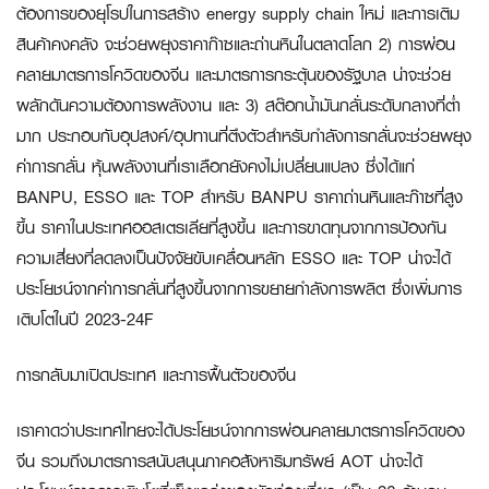
ต้องการของยุโรปในการสร้าง energy supply chain ใหม่ และการเติม
สินค้าคงคลัง จะช่วยพยุงราคาก๊าซและถ่านหินในตลาดโลก 2) การผ่อน
คลายมาตรการโควิดของจีน และมาตรการกระตุ้นของรัฐบาล น่าจะช่วย
ผลักดันความต้องการพลังงาน และ 3) สต๊อกน้ำมันกลั่นระดับกลางที่ต่ำ
มาก ประกอบกับอุปสงค์/อุปทานที่ตึงตัวสำหรับกำลังการกลั่นจะช่วยพยุง
ค่าการกลั่น หุ้นพลังงานที่เราเลือกยังคงไม่เปลี่ยนแปลง ซึ่งได้แก่
BANPU, ESSO
และ
TOP
สำหรับ BANPU ราคาถ่านหินและก๊าซที่สูง
ขึ้น ราคาในประเทศออสเตรเลียที่สูงขึ้น และการขาดทุนจากการป้องกัน
ความเสี่ยงที่ลดลงเป็นปัจจัยขับเคลื่อนหลัก ESSO และ TOP น่าจะได้
ประโยชน์จากค่าการกลั่นที่สูงขึ้นจากการขยายกำลังการผลิต ซึ่งเพิ่มการ
เติบโตในปี 2023-24F
การกลับมาเปิดประเทศ และการฟื้นตัวของจีน
เราคาดว่าประเทศไทยจะได้ประโยชน์จากการผ่อนคลายมาตรการโควิดของ
จีน รวมถึงมาตรการสนับสนุนภาคอสังหาริมทรัพย์
AOT
น่าจะได้