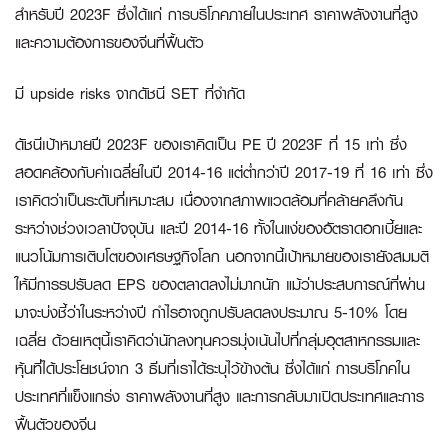
สำหรับปี
2023F ซึ่งได้แก่ การบริโภคภายในประเทศ ราคาพลังงานที่สูง
และความต้องการของจีนที่ฟื้นตัว
มี
upside risks จากดัชนี
SET
ที่จำกัด
ดัชนีเป้าหมายปี 2023F ของเราคิดเป็น PE ปี 2023F ที่ 15 เท่า ซึ่ง
สอดคล้องกับค่าเฉลี่ยในปี 2014-16 แต่ต่ำกว่าปี 2017-19 ที่ 16 เท่า ซึ่ง
เราคิดว่าเป็นระดับที่เหมาะสม เนื่องจากสภาพแวดล้อมที่คล้ายคลึงกัน
ระหว่างช่วงเวลาปัจจุบัน และปี 2014-16 ทั้งในแง่ของอัตราดอกเบี้ยและ
แนวโน้มการเติบโตของเศรษฐกิจโลก นอกจากนี้เป้าหมายของเรายังสมมติ
ให้มีการรปรับลด EPS ของตลาดลงไม่มากนัก แม้ว่าประสบการณ์ที่ผ่าน
มาจะบ่งชี้ว่าในระหว่างปี กำไรอาจถูกปรับลดลงประมาณ 5-10% โดย
เฉลี่ย ด้วยเหตุนี้เราคิดว่านักลงทุนควรมุ่งเน้นไปที่กลุ่มอุตสาหกรรมและ
หุ้นที่ได้ประโยชน์จาก 3 ธีมที่เราได้ระบุไว้ข้างต้น ซึ่งได้แก่ การบริโภคใน
ประเทศที่แข็งแกร่ง ราคาพลังงานที่สูง และการกลับมาเปิดประเทศและการ
ฟื้นตัวของจีน