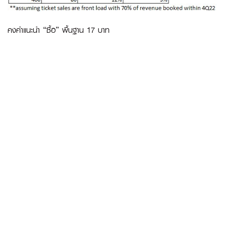
คงคำแนะนำ “ซื้อ” พื้นฐาน 17 บาท