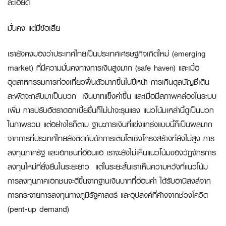
ละเอียด
มั่นคง แต่มีข้อเสีย
เรายังคงมองว่าประเทศไทยเป็นประเทศเศรษฐกิจเกิดใหม่ (emerging
market) ที่มีความมั่นคงทางการเงินสูงมาก (safe haven) และเมื่อ
อุตสาหกรรมการท่องเที่ยวฟื้นตัวมากขึ้นในปีหน้า การเกินดุลบัญชีเดิน
สะพัดจะกลับมาเป็นบวก เงินบาทแข็งค่าขึ้น และเมื่อมีสภาพคล่องในระบบ
เพิ่ม การปรับอัตราดอกเบี้ยขึ้นก็ไม่น่าจะรุนแรง แนวโน้มเหล่านี้ดูเป็นบวก
ในภาพรวม แต่อย่างไรก็ตาม ฐานะการเงินที่แข่งแกร่งแบบนี้ก็เป็นผลมาก
จากการที่ประเทศไทยยังติดกับดักการเติบโตเชิงโครงสร้างที่ยังไม่สูง การ
ลงทุนภาครัฐ และเอกชนที่อ่อนแอ เราจะยังไม่เห็นแนวโน้มของวัฏจักรการ
ลงทุนใหม่ที่ยั่งยืนในระยะยาว แต่ในระยะสั้นเราเห็นความหวังที่แนวโน้ม
การลงทุนภาคเอกชนจะดีขึ้นจากฐานเงินบาทที่อ่อนค่า ได้รับอานิสงส์จาก
การกระจายการลงทุนทางภูมิรัฐศาสตร์ และอุปสงค์ที่ค้างจากช่วงโควิด
(pent-up demand)