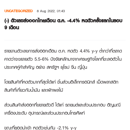
Skip
UNCATEGORIZED
8 Aug 2022, 01:43
to
content
(-) ตัวเลขส่งออกไทยเดือน ต.ค. -4.4% หดตัวครั้งแรกในรอบ
9 เดือน
รายงานตัวเลขการส่งออกเดือน ต.ค. หดตัว 4.4% y-y ต่ำกว่าที่ตลาด
คาดว่าจะขยายตัว 5.5-6% ปัจจัยหลักมาจากเศรษฐกิจโลกที่ชะลอตัวใน
ประเทศคู่ค้าสำคัญ อย่าง สหรัฐฯ ยุโรป จีน ญี่ปุ่น
โดยสินค้าที่หดตัวมากที่สุดได้แก่ ชิ้นส่วนอิเล็กทรอนิกส์ เม็ดพลาสติก
สินค้าที่เกี่ยวกับน้ำมัน และผักผลไม้
ส่วนสินค้าส่งออกที่ขยายตัวดี ได้แก่ รถยนต์และส่วนประกอบ อัญมณี
เครื่องประดับ อุปกรณ์และส่วนประกอบโทรศัพท์
ขณะที่ยอดนำเข้า หดตัวเช่นกัน -2.1% y-y