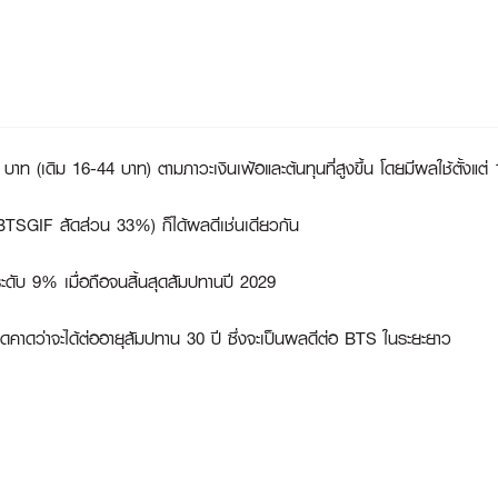
ท (เดิม 16-44 บาท) ตามภาวะเงินเฟ้อและต้นทุนที่สูงขึ้น โดยมีผลใช้ตั้งแต่
SGIF สัดส่วน 33%) ก็ได้ผลดีเช่นเดียวกัน
ะดับ 9% เมื่อถือจนสิ้นสุดสัมปทานปี 2029
สุดคาดว่าจะได้ต่ออายุสัมปทาน 30 ปี ซึ่งจะเป็นผลดีต่อ BTS ในระยะยาว