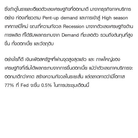
ซึ่งถ้าดูในรายละเอียดตัวเลขเศรษฐกิจที่ออกมาดี มาจากธุรกิจภาคบริการ
อย่าง ท่องเที่ยวตาม Pent-up demand และการเข้าสู่ High season
เทศกาลปีใหม่ ขณะที่ความกังวล Recession มาจากตัวเลขเศรษฐกิจด้าน
การผลิต ที่ได้รับผลกระทบจาก Demand ที่ชะลอตัว รวมถึงต้นทุนที่สูง
ขึ้น ทั้งดอกเบี้ย และวัตถุดิบ
อย่างไรก็ดี เงินเฟ้อสหรัฐฯที่ผ่านจุดสูงสุดแล้ว และ ภาพใหญ่ของ
เศรษฐกิจที่เริ่มได้ผลกระทบจากการขึ้นดอกเบี้ย แม้ว่าตัวเลขภาคบริการจะ
ออกมาดีกว่าคาด สร้างความกังวลในระยะสั้น แต่ตลาดคาดว่ามีโอกาส
77% ที่ Fed จะขึ้น 0.5% ในการประชุมเดือนนี้