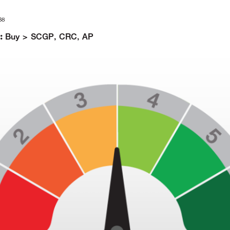
38
 :
Buy > SCGP, CRC, AP