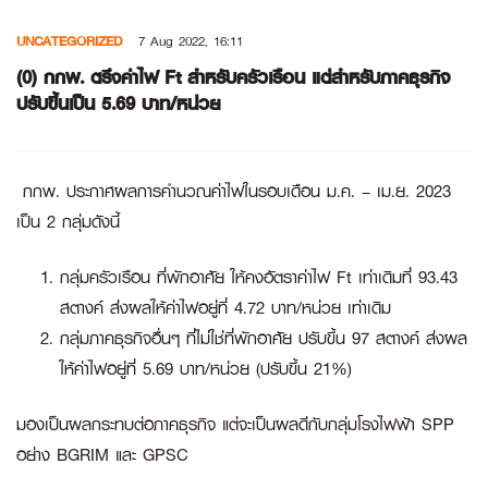
Skip
UNCATEGORIZED
7 Aug 2022, 16:11
to
content
(0) กกพ. ตรึงค่าไฟ Ft สำหรับครัวเรือน แต่สำหรับภาคธุรกิจ
ปรับขึ้นเป็น 5.69 บาท/หน่วย
กกพ. ประกาศผลการคำนวณค่าไฟในรอบเดือน ม.ค. – เม.ย. 2023
เป็น 2 กลุ่มดังนี้
กลุ่มครัวเรือน ที่พักอาศัย ให้คงอัตราค่าไฟ Ft เท่าเดิมที่ 93.43
สตางค์ ส่งผลให้ค่าไฟอยู่ที่ 4.72 บาท/หน่วย เท่าเดิม
กลุ่มภาคธุรกิจอื่นๆ ที่ไม่ใช่ที่พักอาศัย ปรับขึ้น 97 สตางค์ ส่งผล
ให้ค่าไฟอยู่ที่ 5.69 บาท/หน่วย (ปรับขึ้น 21%)
มองเป็นผลกระทบต่อภาคธุรกิจ แต่จะเป็นผลดีกับกลุ่มโรงไฟฟ้า SPP
อย่าง BGRIM และ GPSC