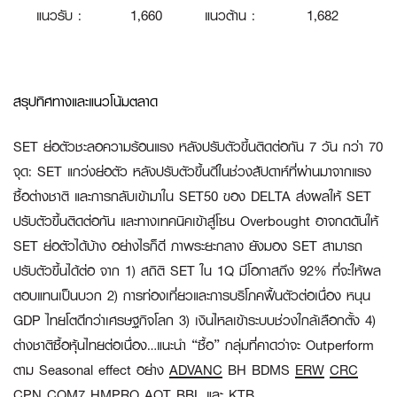
แนวรับ
:
1
,660
แนวต้าน
:
1,682
สรุปทิศทางและแนวโน้มตลาด
SET ย่อตัวชะลอความร้อนแรง หลังปรับตัวขึ้นติดต่อกัน 7 วัน กว่า 70
จุด:
SET แกว่งย่อตัว หลังปรับตัวขึ้นดีในช่วงสัปดาห์ที่ผ่านมาจากแรง
ซื้อต่างชาติ และการกลับเข้ามาใน SET50 ของ DELTA ส่งผลให้ SET
ปรับตัวขึ้นติดต่อกัน และทางเทคนิคเข้าสู่โซน Overbought อาจกดดันให้
SET ย่อตัวได้บ้าง อย่างไรก็ดี ภาพระยะกลาง ยังมอง SET สามารถ
ปรับตัวขึ้นได้ต่อ จาก 1) สถิติ SET ใน 1Q มีโอกาสถึง 92% ที่จะให้ผล
ตอบแทนเป็นบวก 2) การท่องเที่ยวและการบริโภคฟื้นตัวต่อเนื่อง หนุน
GDP ไทยโตดีกว่าเศรษฐกิจโลก 3) เงินไหลเข้าระบบช่วงใกล้เลือกตั้ง 4)
ต่างชาติซื้อหุ้นไทยต่อเนื่อง…แนะนำ “ซื้อ” กลุ่มที่คาดว่าจะ Outperform
ตาม Seasonal effect อย่าง
ADVANC
BH BDMS
ERW
CRC
CPN COM7
HMPRO
AOT
BBL
และ KTB