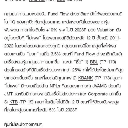
กลุ่มธนาคาร
…เบาะรองรับ Fund Flow ต่างชาติและ มักให้ผลตอบแทนดี
ใน 1Q ของทุกปี:
หุ้นกลุ่มธนาคาร แหล่งหลบภัยในช่วงตลาดหุ้น
ผันผวน คาดกำไรเติบโต +10% y-y ในปี 2023F มอง Valuation ยัง
อยู่ในระดับที่ “ไม่แพง” โดยผลทางสถิติย้อนหลัง 12 ปี ตั้งแต่ปี 2011-
2022 ในช่วงไตรมาสแรกของทุกปี กลุ่มธนาคารมีโอกาสสูงที่จะให้ผล
ตอบแทนเป็น “บวก” เฉลี่ย 3.5% ขณะที่ Fund Flow ต่างชาติกลับเข้า
มาซื้อสะสมหุ้นกลุ่มธนาคารมากขึ้น แนะนำ “ซื้อ” 1)
BBL
(TP 170)
ด้วยโครงสร้างที่มีสินเชื่อต่างประเทศกว่า 25% ทำให้ได้ประโยชน์มากที่สุด
จากดอกเบี้ยขาขึ้น ขณะที่งบดุลมีคุณภาพ 2)
KBANK
(TP 178) มูลค่า
“ไม่แพง” มีความเสี่ยงด้าน NPLs ที่ลดลงจากการทำ JVAMC ร่วมกับ
JMT และเริ่มมีการกระจายสินเชื่อไปต่างประเทศและ Corporate มากขึ้น
3)
KTB
(TP 19) คาดกำไรเติบโตได้ดีอีก 2 ปี ขณะที่ให้อัตราปันผลสูง
ที่สุดในกลุ่มธนาคารที่ระดับ 5% ในปี 2023F
หุ้นที่น่าสนใจทางเทคนิค