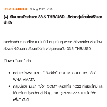
Skip
UNCATEGORIZED
9 Aug 2022, 21:39
to
content
(+) เงินบาทแข็งค่าแตะ 33.5 THB/USD…ดีต่อกลุ่มโรงไฟฟ้าและ
นำเข้า
การท่องเที่ยวไทยที่โดดเด่นในปีนี้ หนุนเงินทุนต่างชาติไหลเข้าไทยต่อเนื่อง
ส่งผลให้เงินบาทกลับมาแข็งค่า ล่าสุดแตะระดับ 33.5 THB/USD
เป็นผล “บวก” ต่อ
กลุ่มโรงไฟฟ้า แนะนำ “เก็งกำไร”
BGRIM GULF
และ “ซื้อ”
WHA AMATA
กลุ่มนำเข้า แนะนำ “ซื้อ”
COM7
(คาดกำไร 4Q22 ทำสถิติใหม่ และ
ได้ประโยชน์จากช้อปดีมีคืน) ,
SIS
(TradeCode แนะนำ “ซื้อ
เพิ่ม” วันนี้)