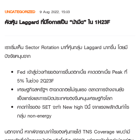
Skip
UNCATEGORIZED
9 Aug 2022, 15:03
to
content
คัดหุ้น Laggard ที่มีโอกาสเป็น “ม้ามืด” ใน 1H23F
เราเริ่มเห็น Sector Rotation มาที่หุ้นกลุ่ม Laggard มากขึ้น โดยมี
ปัจจัยหนุนจาก
Fed เข้าสู่ช่วงท้ายของการขึ้นดอกเบี้ย คาดดอกเบี้ย Peak ที่
5% ในช่วง 2Q23F
เศรษฐกิจสหรัฐฯ อาจถดถอยไม่รุนแรง ตลาดการจ้างงานยัง
แข็งแกร่งและการเปิดประเทศของจีนหนุนเศรษฐกิจโลก
คาดกำไรของ SET จะทำ New high ปีนี้ จากแรงผลักดันกำไร
กลุ่ม non-energy
นอกจากนี้ หากพิจารณากำไรของหุ้นภายใต้ TNS Coverage พบว่ามี