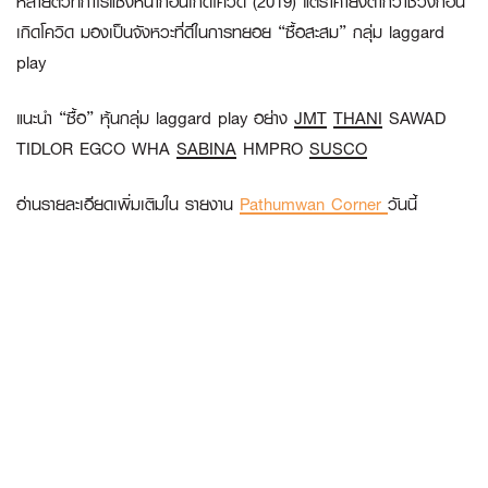
หลายตัวที่กำไรแซงหน้าก่อนเกิดโควิด (2019) แต่ราคายังต่ำกว่าช่วงก่อน
เกิดโควิด มองเป็นจังหวะที่ดีในการทยอย “ซื้อสะสม” กลุ่ม laggard
play
แนะนำ “ซื้อ” หุ้นกลุ่ม laggard play อย่าง
JMT
THANI
SAWAD
TIDLOR EGCO WHA
SABINA
HMPRO
SUSCO
อ่านรายละเอียดเพิ่มเติมใน รายงาน
Pathumwan Corner
วันนี้