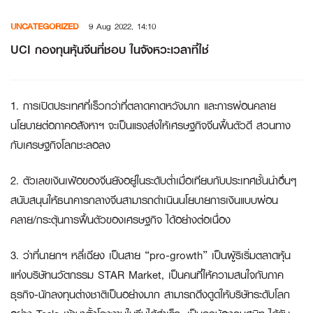
Skip
UNCATEGORIZED
9 Aug 2022, 14:10
to
content
UCI กองทุนหุ้นจีนที่ชอบ ในจังหวะเวลาที่ใช่
1. การเปิดประเทศที่เร็วกว่าที่ตลาดคาดหวังมาก และการผ่อนคลาย
นโยบายต่อภาคอสังหาฯ จะเป็นแรงส่งให้เศรษฐกิจจีนฟื้นตัวดี สวนทาง
กับเศรษฐกิจโลกชะลอลง
2. ตัวเลขเงินเฟ้อของจีนยังอยู่ในระดับต่ำเมื่อเทียบกับประเทศชั้นนำอื่นๆ
สนับสนุนให้ธนาคารกลางจีนสามารถดำเนินนโยบายการเงินแบบผ่อน
คลาย/กระตุ้นการฟื้นตัวของเศรษฐกิจ ได้อย่างต่อเนื่อง
3. ว่าที่นายกฯ หลี่เฉียง เป็นสาย “pro-growth” เป็นผู้ริเริ่มตลาดหุ้น
แห่งบริษัทนวัตกรรม STAR Market, เป็นคนที่ให้ความสนใจกับภาค
ธุรกิจ-นักลงทุนต่างชาติเป็นอย่างมาก สามารถดึงดูดให้บริษัทระดับโลก