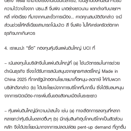
อย่าง Tesla เข้ามาตั้งโรงงานในจีนได้สำเร็จ, เป็นลูกน้องคนสนิท-ได้รับ
ความไว้วางใจจาก ปธน.สี จิ้นผิง มาอย่างยาวนาน แตกต่างกับนายกฯ
หลี่ เค่อเฉียง ที่มาจากคนละขั้วการเมือง… คาดคุณสมบัติดังกล่าว จะมี
ส่วนช่วยให้หลี่เฉียงสามารถโน้มน้าว สี จิ้นผิง ไม่ให้เคร่งครัดต่อภาค
ธุรกิจมากเกินควร
4. เราแนะนำ “ซื้อ” กองทุนหุ้นจีนแผ่นดินใหญ่ UCI ที่
– เน้นลงทุนในบริษัทจีนในแผ่นดินใหญ่ที่ (a) ใช้นวัตกรรมในการช่วย
ดำเนินธุรกิจ ซึ่งจะได้รับการสนับสนุนจากยุทธศาสตร์ใหญ่ Made in
China 2025 ที่ภาครัฐมักออกนโยบายมาเกื้อหนุน-ลดภาษี ให้กับพวก
บริษัทดังกล่าว (b) ได้ประโยชน์จากการบริโภคที่มากขึ้น ซึ่งได้รับลมหนุน
จากการเปิดเมือง-การเพิ่มขึ้นของสังคมเมืองในระยะยาว
– หุ้นแผ่นดินใหญ่มีความน่าสนใจ เช่น (a) ทางเลือกการลงทุนที่หลาก
หลายกว่าหุ้นจีนในตลาดอื่นๆ (b) มีกลุ่มสินค้าอุปโภคบริโภคเป็นสัดส่วน
หลัก จึงได้ประโยชน์มากจากการปลดปล่อย pent-up demand ที่ถูกอั้น