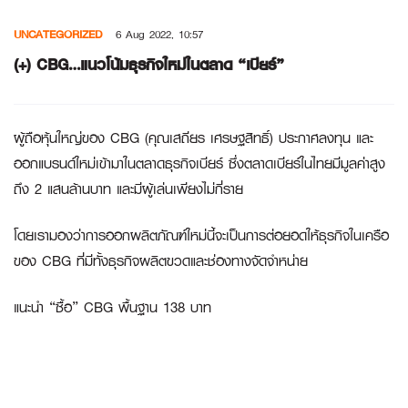
Skip
UNCATEGORIZED
6 Aug 2022, 10:57
to
content
(+) CBG…แนวโน้มธุรกิจใหม่ในตลาด “เบียร์”
ผู้ถือหุ้นใหญ่ของ CBG (คุณเสถียร เศรษฐสิทธิ์) ประกาศลงทุน และ
ออกแบรนด์ใหม่เข้ามาในตลาดธุรกิจเบียร์ ซึ่งตลาดเบียร์ในไทยมีมูลค่าสูง
ถึง 2 แสนล้านบาท และมีผู้เล่นเพียงไม่กี่ราย
โดยเรามองว่าการออกผลิตภัณฑ์ใหม่นี้จะเป็นการต่อยอดให้ธุรกิจในเครือ
ของ CBG ที่มีทั้งธุรกิจผลิตขวดและช่องทางจัดจำหน่าย
แนะนำ “ซื้อ” CBG พื้นฐาน 138 บาท