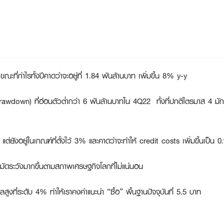
ี่กำไรทั้งปีคาดว่าจะอยู่ที่ 1.84 พันล้านบาท เพิ่มขึ้น 8% y-y
drawdown) ที่อ่อนตัวต่ำกว่า 6 พันล้านบาทใน 4Q22 ทั้งที่ปกติไตรมาส 4 มั
ยังอยู่ในเกณฑ์ที่ตั้งไว้ 3% และคาดว่าจะทำให้ credit costs เพิ่มขึ้นเป็น 
ระมัดระวังมากขึ้นตามสภาพเศรษฐกิจโลกที่ไม่แน่นอน
สูงที่ระดับ 4% ทำให้เราคงคำแนะนำ “ซื้อ” พื้นฐานปัจจุบันที่ 5.5 บาท