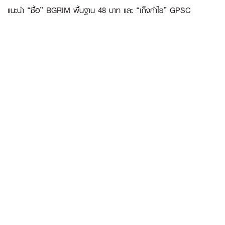
แนะนำ “ซื้อ” BGRIM พื้นฐาน 48 บาท และ “เก็งกำไร” GPSC