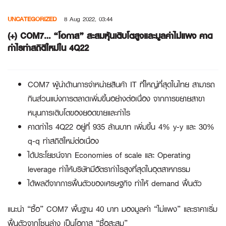
Skip
UNCATEGORIZED
8 Aug 2022, 03:44
to
content
(+) COM7… “โอกาส” สะสมหุ้นเติบโตสูงและมูลค่าไม่แพง คาด
กำไรทำสถิติใหม่ใน 4Q22
COM7 ผู้นำด้านการจำหน่ายสินค้า IT ที่ใหญ่ที่สุดในไทย สามารถ
กินส่วนแบ่งการตลาดเพิ่มขึ้นอย่างต่อเนื่อง จากการขยายสาขา
หนุนการเติบโตของยอดขายและกำไร
คาดกำไร 4Q22 อยู่ที่ 935 ล้านบาท เพิ่มขึ้น 4% y-y และ 30%
q-q ทำสถิติใหม่ต่อเนื่อง
ได้ประโยชน์จาก Economies of scale และ Operating
leverage ทำให้บริษัทมีอัตรากำไรสูงที่สุดในอุตสาหกรรม
ได้ผลดีจากการฟื้นตัวของเศรษฐกิจ ทำให้ demand ฟื้นตัว
แนะนำ “ซื้อ” COM7 พื้นฐาน 40 บาท มองมูลค่า “ไม่แพง” และราคาเริ่ม
ฟื้นตัวจากโซนล่าง เป็นโอกาส “ซื้อสะสม”