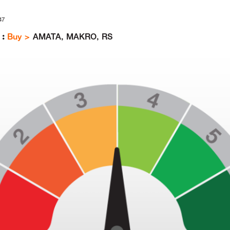
47
 :
Buy >
AMATA, MAKRO, RS