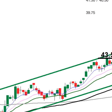
41.50 / 40.50
39.75