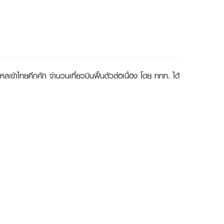
ลเข้าไทยคึกคัก จำนวนเที่ยวบินฟื้นตัวต่อเนื่อง โดย ททท. ได้