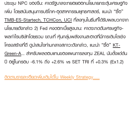
ประชุม NPC ของจีน: คาดรัฐบาลจะทยอยออกนโยบายกระตุ้นเศรษฐกิจ
เพิ่ม โดยสนับสนุนการบริโภค-อุตสาหกรรมยุทธศาสตร์, แนะนำ “ซื้อ”
TMB-ES-Startech, TCHCon, UCI
ที่ลงทุนในธีมที่ได้รับผลบวกจาก
นโยบายดังกล่าว 2)
Fed คงดอกเบี้ยสูงนาน: คาดจะกดดันเศรษฐกิจ-
ผลกำไรบริษัทโดยรวม ขณะที่ หุ้นกลุ่มพลังงานสะอาดที่มีการเติบโตเชิง
โครงสร้างที่ดี ดูน่าสนใจท่ามกลางสภาวะดังกล่าว, แนะนำ “ซื้อ”
KT-
Green-A
…
สำหรับผลตอบแทนของแผนการลงทุน
ZEAL นับตั้งแต่ต้น
ปี อยู่ในกรอบ -6.1% ถึง +2.6% vs SET TRI ที่ +0.3% (Ex1.2)
ติดตามรายละเอียดเพิ่มเติมได้ใน Weekly Strategy……