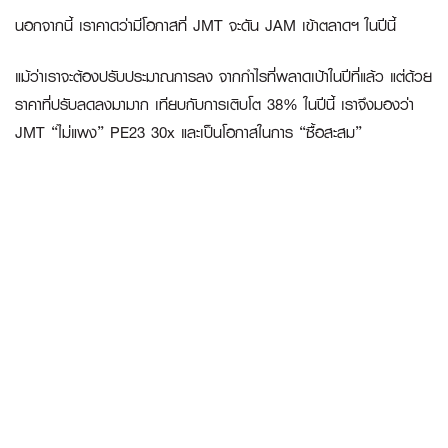
นอกจากนี้ เราคาดว่ามีโอกาสที่ JMT จะดัน JAM เข้าตลาดฯ ในปีนี้
แม้ว่าเราจะต้องปรับประมาณการลง จากกำไรที่พลาดเป้าในปีที่แล้ว แต่ด้วย
ราคาที่ปรับลดลงมามาก เทียบกับการเติบโต 38% ในปีนี้ เราจึงมองว่า
JMT “ไม่แพง” PE23 30x และเป็นโอกาสในการ “ซื้อสะสม”