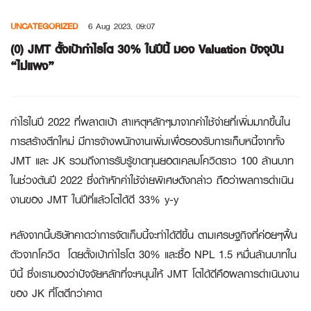
Skip
UNCATEGORIZED
6 Aug 2023, 09:07
to
content
(0) JMT ตั้งเป้ากำไรโต 30% ในปีนี้ มอง Valuation ปัจจุบัน
“ไม่แพง”
กำไรในปี 2022 ที่พลาดเป้า สาเหตุหลักๆมาจากค่าใช้จ่ายที่เพิ่มมากขึ้นใน
การสร้างตึกใหม่ มีการจ้างพนักงานเพิ่มเพื่อรองรับการเก็บหนี้จากทั้ง
JMT และ JK รวมถึงการรับรู้ขาดทุนยอดเคลมโควิดราว 100 ล้านบาท
ในช่วงต้นปี 2022 ซึ่งถ้าหักค่าใช้จ่ายพิเศษดังกล่าว ถือว่าผลการดำเนิน
งานของ JMT ในปีที่แล้วโตได้ดี 33% y-y
หลังจากนี้บริษัทคาดว่าการจัดเก็บนี้จะทำได้ดีขึ้น ตามเศรษฐกิจที่ค่อยๆฟื้น
ตัวจากโควิด โดยตั้งเป้ากำไรโต 30% และซื้อ NPL 1.5 หมื่นล้านบาทใน
ปีนี้ ซึ่งเรามองว่าปัจจัยหลักที่จะหนุนให้ JMT โตได้ดีคือผลการดำเนินงาน
ของ JK ที่โตดีกว่าคาด