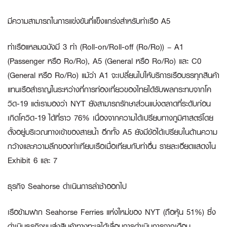
มีความสามารถในการแข่งขันที่แข็งแกร่งสำหรับท่าเรือ
A5
ท่าเรือแหลมฉบังมี 3 ท่า (Roll-on/Roll-off (Ro/Ro)) – A1
(Passenger หรือ Ro/Ro), A5 (General หรือ Ro/Ro) และ C0
(General หรือ Ro/Ro) แม้ว่า A1 จะเปลี่ยนไปให้บริการเรือบรรทุกสินค้า
แทนเรือสำราญในระหว่างที่การท่องเที่ยวของไทยได้รับผลกระทบจากโค
วิด-19 แต่เรามองว่า NYT ยังสามารถรักษาส่วนแบ่งตลาดที่ระดับก่อน
เกิดโควิด-19 ได้ที่ราว 76% เนื่องจากความได้เปรียบทางภูมิศาสตร์โดย
ตั้งอยู่บริเวณทางเข้าของสายน้ำ อีกทั้ง A5 ยังมีข้อได้เปรียบในด้านความ
กว้างและความลึกของท่าเทียบเรือเมื่อเทียบกับท่าอื่น รายละเอียดแสดงใน
Exhibit 6 และ 7
ธุรกิจ
Seahorse ดำเนินการล่าช้าออกไป
เรือข้ามฟาก Seahorse Ferries แห่งใหม่ของ NYT (ถือหุ้น 51%) ซึ่ง
ดำเนินธุรกิจขนส่งสินค้าทางทะเลได้เลื่อนการดำเนินการจากเดือน