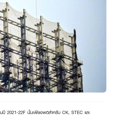
ในปี 2021-22F นั้นเพียงพอสำหรับ CK, STEC และ