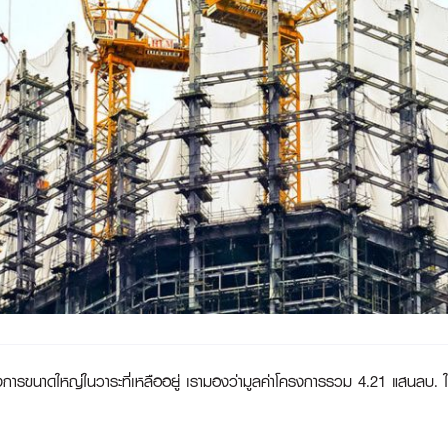
ครงการขนาดใหญ่ในวาระที่เหลืออยู่ เรามองว่ามูลค่าโครงการรวม
4.21 แสนลบ. 