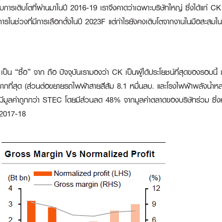
บการเติบโตที่ผ่านมาในปี 2016-19 เราจึงคาดว่าเฉพาะบริษัทใหญ่ ซึ่งได้แก่
รงการในช่วงที่มีการเลือกตั้งในปี 2023F แต่กำไรยังคงเติบโตจากงานในมือสะสม
 “ซื้อ” จาก ถือ ปัจจุบันเรามองว่า CK เป็นผู้ได้ประโยชน์ที่สุดของรอบนี้ เน
กที่สุด (ส่วนต่อขยายรถไฟฟ้าสายสีส้ม 8.1 หมื่นลบ. และโรงไฟฟ้าพลังน้ำห
ีมูลค่าถูกกว่า STEC โดยมีส่วนลด 48% จากมูลค่าตลาดของบริษัทร่วม ซึ่งหม
 2017-18