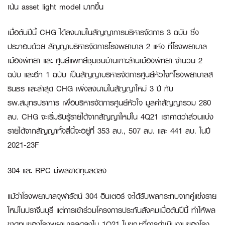
เน้น
asset light model
มากขึ้น
เมื่อต้นปีนี้ CHG ได้ลงนามในสัญญาการบริหารจัดการ 3 ฉบับ ซึ่ง
ประกอบด้วย สัญญาบริหารจัดการโรงพยาบาล 2 แห่ง ที่โรงพยาบาล
เมืองพัทยา และ ศูนย์แพทย์ชุมชนบ้านเกาะล้านเมืองพัทยา จำนวน 2
ฉบับ และอีก 1 ฉบับ เป็นสัญญาบริหารจัดการศูนย์หัวใจที่โรงพยาบาลสิ
รินธร และล่าสุด CHG เพิ่งลงนามในสัญญาใหม่ 3 ปี กับ
รพ.สมุทรปราการ เพื่อบริหารจัดการศูนย์หัวใจ มูลค่าสัญญารวม 280
ลบ. CHG จะเริ่มรับรู้รายได้จากสัญญาใหม่ใน 4Q21 เราคาดว่าส่วนแบ่ง
รายได้จากสัญญาทั้งสี่นี้จะอยู่ที่ 353 ลบ., 507 ลบ. และ 441 ลบ. ในปี
2021-23F
304
และ
RPC
มีผลขาดทุนลดลง
แม้ว่าโรงพยาบาลจุฬารัตน์ 304 อินเตอร์ จะได้รับผลกระทบจากคู่แข่งราย
ใหม่ในปราจีนบุรี แต่การเข้าร่วมโครงการประกันสังคมเมื่อต้นปีนี้ ทำให้ผล
ขาดทุนของโรงพยาบาลลดลงใน 1Q21 ในขณะที่การดำเนินงานของโรง