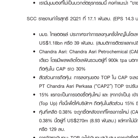
เรามีมุมมองที่ไม่เป็นบวกต่อธุรกรรมนี้ คงคำแนะนำ “ขา
SCC รายงานกำไรสุทธิ 2Q21 ที่ 17.1 พันลบ. (EPS 14.3 บาท/
บมจ. ไทยออยล์ ประกาศจะทำการลงทุนครั้งใหญ่ในโอเล
US$1.18bn หรือ 39 พันลบ. (สมมติการอัตราแลกเปลี่ย
Chandra Asri:
Chandra Asri Petrochemical (CAP) 
เดียว โดยมีผลผลิตโอเลฟินรวมอยู่ที่ 900k tpa นอกจา
ถือหุ้นใน CAP ราว 30%
สัดส่วนการถือหุ้น:
การลงทุนของ TOP ใน CAP จะลงทุนผ่า
PT Chandra Asri Perkasa (“CAP2”) TOP จะปรับลดสั
15% แรกจะเป็นการจองซื้อหุ้นใหม่ และ (หากจำเป็น) เข้
(Top Up) ทั้งนี้เพื่อให้บริษัทฯ ถือหุ้นในสัดส่วน 15%
หุ้นที่เหลือ 0.38% จะถูกซื้อหลังจากที่โครงการใหม่ (C
0.38% นี้อยู่ที่ US$270m (8.93 พันลบ.) แต่หากไม่มี
หรือ 129 ลบ.
การจัดหาเงินทุน:
TOP จะใช้เงินทุนสนับสนุนการเข้าซื้อ