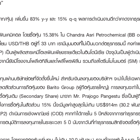
ย”
หุ้น) เพิ่มขึ้น 83% y-y และ 15% q-q ผลการดำเนินงานดีกว่าคาดจากธุรกิจเค
ฟินเคมิคอล โดยซื้อหุ้น 15.38% ใน Chandra Asri Petrochemical (BB cod
น USD/THB อยู่ที่ 33 บาท เรามีมุมมองที่ไม่เป็นบวกต่อธุรกรรมนี้ คงคำแ
เป็นผู้ผลิตสารเคมีโอเลฟินเพียงรายเดียวในอินโดนีเซีย ปัจจุบันเป็นผู้ดำ
กนี้ยังมีโรงงานโพลีเอทิลีนและโพลีโพรพิลีน รวมถึงสไตรีนโมโนเมอร์ (SM) 
นบริษัทย่อยที่จัดตั้งขึ้นใหม่ สำหรับเงินลงทุนของบริษัทฯ จะนำไปใช้เฉพาะเ
ดส่วนการถือหุ้นของ Barito Group (ผู้ถือหุ้นรายใหญ่) การลงทุนจะทำใ
าซื้อหุ้นเดิม (Secondary Share) มาจาก Mr. Prajogo Pangestu ซึ่งเป็นผู้ถ
 ซึ่งการซื้อหุ้นในสัดส่วน 15% นี้จะมีมูลค่าสูงสุดไม่เกิน US$914m (30.2 พัน
AP2) ดำเนินการเชิงพาณิชย์ (COD) หากทำได้ภายใน 5 ปีหลังจากการทำธุรกรรมสิทธ
การอนุมัติการลงทุนภายในระยะเวลา 5 ปี นับจากวันที่ทำธุรกรรมสิทธิจองซื้อห
กิจการ โดยการออกหุ้นเพิ่มทุน (ไม่เกิน 10.0 พันลบ.) รวมทั้งขายหุ้นในบมจ.