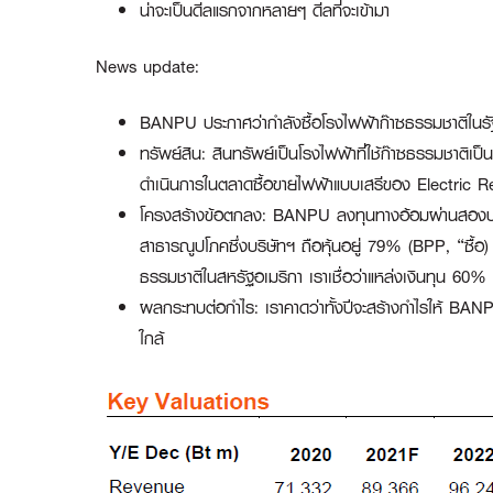
น่าจะเป็นดีลแรกจากหลายๆ ดีลที่จะเข้ามา
News update:
BANPU ประกาศว่ากำลังซื้อโรงไฟฟ้าก๊าซธรรมชาติในรัฐเท
ทรัพย์สิน: สินทรัพย์เป็นโรงไฟฟ้าที่ใช้ก๊าซธรรมชาติเป
ดำเนินการในตลาดซื้อขายไฟฟ้าแบบเสรีของ Electric Rel
โครงสร้างข้อตกลง: BANPU ลงทุนทางอ้อมผ่านสองบริษัท
สาธารณูปโภคซึ่งบริษัทฯ ถือหุ้นอยู่ 79% (BPP, “ซื้อ
ธรรมชาติในสหรัฐอเมริกา เราเชื่อว่าแหล่งเงินทุน 60
ผลกระทบต่อกำไร: เราคาดว่าทั้งปีจะสร้างกำไรให้ BANP
ใกล้