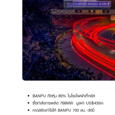
BANPU ถือหุ้น 89% ในโรงไฟฟ้าเท็กซัส
ซื้อกำลังการผลิต 768MW มูลค่า US$430m
คาดสร้างกำไรให้ BANPU 700 ลบ. ต่อปี