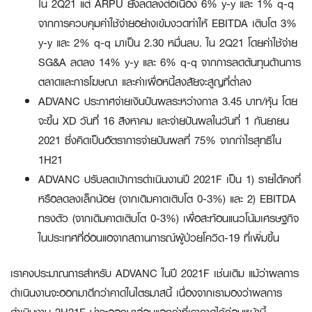
ใน 2Q21 แต่ ARPU ยังลดลงต่อเนื่อง 6% y-y และ 1% q-q
จากการควบคุมค่าใช้จ่ายอย่างเข้มงวดทำให้ EBITDA เติบโต 3%
y-y และ 2% q-q มาเป็น 2.30 หมื่นลบ. ใน 2Q21 โดยค่าใช้จ่าย
SG&A ลดลง 14% y-y และ 6% q-q จากการลดต้นทุนด้านการ
ตลาดและการโฆษณา และค่าเผื่อหนี้สงสัยจะสูญที่ต่ำลง
ADVANC ประกาศจ่ายเงินปันผลระหว่างกาล 3.45 บาท/หุ้น โดย
จะขึ้น XD วันที่ 16 สิงหาคม และจ่ายปันผลในวันที่ 1 กันยายน
2021 ซึ่งคิดเป็นอัตราการจ่ายปันผลที่ 75% จากกำไรสุทธิใน
1H21
ADVANC ปรับลดเป้าการดำเนินงานปี 2021F เป็น 1) รายได้คงที่
หรือลดลงเล็กน้อย (จากเดิมคาดเติบโต 0-3%) และ 2) EBITDA
ทรงตัว (จากเดิมคาดเติบโต 0-3%) เพื่อสะท้อนแนวโน้มเศรษฐกิจ
ในประเทศที่อ่อนแอจากสถานการณ์ผู้ป่วยโควิด-19 ที่เพิ่มขึ้น
เราคงประมาณการสำหรับ ADVANC ในปี 2021F เช่นเดิม แม้ว่าผลการ
ดำเนินงานจะออกมาดีกว่าคาดในไตรมาสนี้ เนื่องจากเรามองว่าผลการ