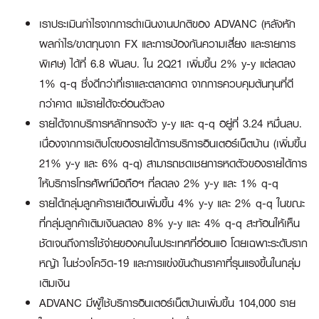
เราประเมินกำไรจากการดำเนินงานปกติของ ADVANC (หลังหัก
ผลกำไร/ขาดทุนจาก FX และการป้องกันความเสี่ยง และรายการ
พิเศษ) ได้ที่ 6.8 พันลบ. ใน 2Q21 เพิ่มขึ้น 2% y-y แต่ลดลง
1% q-q ซึ่งดีกว่าที่เราและตลาดคาด จากการควบคุมต้นทุนที่ดี
กว่าคาด แม้รายได้จะอ่อนตัวลง
รายได้จากบริการหลักทรงตัว y-y และ q-q อยู่ที่ 3.24 หมื่นลบ.
เนื่องจากการเติบโตของรายได้การบริการอินเตอร์เน็ตบ้าน (เพิ่มขึ้น
21% y-y และ 6% q-q) สามารถชดเชยการหดตัวของรายได้การ
ให้บริการโทรศัพท์มือถือฯ ที่ลดลง 2% y-y และ 1% q-q
รายได้กลุ่มลูกค้ารายเดือนเพิ่มขึ้น 4% y-y และ 2% q-q ในขณะ
ที่กลุ่มลูกค้าเติมเงินลดลง 8% y-y และ 4% q-q สะท้อนให้เห็น
ชัดเจนถึงการใช้จ่ายของคนในประเทศที่อ่อนแอ โดยเฉพาะระดับราก
หญ้า ในช่วงโควิด-19 และการแข่งขันด้านราคาที่รุนแรงขึ้นในกลุ่ม
เติมเงิน
ADVANC มีผู้ใช้บริการอินเตอร์เน็ตบ้านเพิ่มขึ้น 104,000 ราย