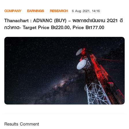
Skip
COMPANY
EARNINGS
RESEARCH
6 Aug 2021, 14:16
to
content
Thanachart : ADVANC (BUY) – ผลการดำเนินงาน 2Q21 ดี
กว่าคาด- Target Price Bt220.00, Price Bt177.00
Results Comment