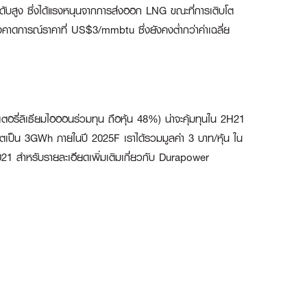
ะดับสูง ซึ่งได้แรงหนุนจากการส่งออก LNG ขณะที่การเติบโต
ังคงคาดการณ์ราคาที่ US$3/mmbtu ซึ่งยังคงต่ำกว่าค่าเฉลี่ย
เตอรี่ลิเธียมไอออนร่วมทุน ถือหุ้น 48%) น่าจะคุ้มทุนใน 2H21
ตเป็น 3GWh ภายในปี 2025F เราได้รวมมูลค่า 3 บาท/หุ้น ใน
21 สำหรับรายละเอียดเพิ่มเติมเกี่ยวกับ Durapower