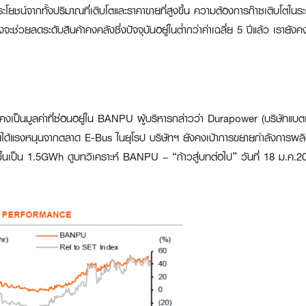
ชน์จากทั้งปริมาณที่เติบโตและราคาขายที่สูงขึ้น ความต้องการก๊าซเติบโตในร
จะช่วยลดระดับสินค้าคงคลังซึ่งปัจจุบันอยู่ในต่ำกว่าค่าเฉลี่ย 5 ปีแล้ว เราย
ังคงเป็นมูลค่าที่ซ่อนอยู่ใน BANPU ผู้บริหารกล่าวว่า Durapower (บริษัทแบต
ได้แรงหนุนจากตลาด E-Bus ในยุโรป บริษัทฯ ยังคงเป้าการขยายกำลังการผลิ
้นเป็น 1.5GWh ดูบทวิเคราะห์ BANPU – “ก้าวสู่บทต่อไป” วันที่ 18 ม.ค.20