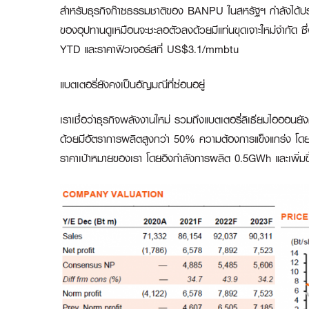
สำหรับธุรกิจก๊าซธรรมชาติของ BANPU ในสหรัฐฯ กำลังได้ประโย
ของอุปทานดูเหมือนจะชะลอตัวลงด้วยมีแท่นขุดเจาะใหม่จำกัด ซึ่ง
YTD และราคาฟิวเจอร์สที่ US$3.1/mmbtu
แบตเตอรี่ยังคงเป็นอัญมณีที่ซ่อนอยู่
เราเชื่อว่าธุรกิจพลังงานใหม่ รวมถึงแบตเตอรี่ลิเธียมไอออนย
ด้วยมีอัตราการผลิตสูงกว่า 50% ความต้องการแข็งแกร่ง โดย
ราคาเป้าหมายของเรา โดยอิงกำลังการผลิต 0.5GWh และเพิ่มขึ