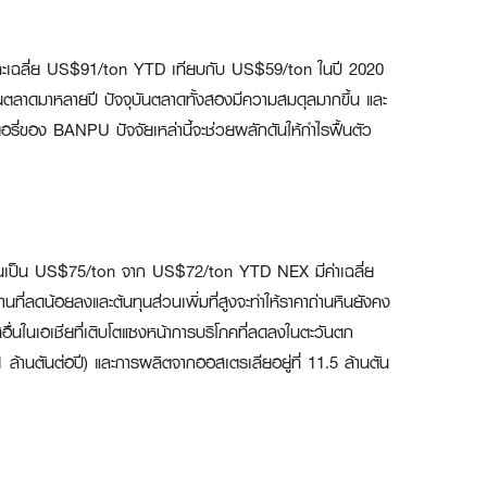
 และเฉลี่ย US$91/ton YTD เทียบกับ US$59/ton ในปี 2020
้นตลาดมาหลายปี ปัจจุบันตลาดทั้งสองมีความสมดุลมากขึ้น และ
อรี่ของ BANPU ปัจจัยเหล่านี้จะช่วยผลักดันให้กำไรฟื้นตัว
ขึ้นเป็น US$75/ton จาก US$72/ton YTD NEX มีค่าเฉลี่ย
านที่ลดน้อยลงและต้นทุนส่วนเพิ่มที่สูงจะทำให้ราคาถ่านหินยังคง
อื่นในเอเชียที่เติบโตแซงหน้าการบริโภคที่ลดลงในตะวันตก
 ล้านตันต่อปี) และการผลิตจากออสเตรเลียอยู่ที่ 11.5 ล้านตัน