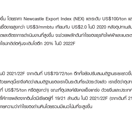
คงสูงขึ้น โดยราคา Newcastle Export Index (NEX) แตะระดับ US$100/ton
จจุบันซื้อขายสูงกว่า US$3/mmbtu เทียบกับ US$2.0 ในปี 2020 หลังอุปทานล
ิตและอัตราการดำเนินงานที่สูงขึ้น จะช่วยผลักดันกำไรของธุรกิจไฟฟ้าและแบตเต
ำไรปกติต่อหุ้นจะเติบโตอีก 20% ในปี 2022F
ในปี 2021/22F จากเดิมที่ US$70/72/ton อีกทั้งยังปรับสมมติฐานระยะยาว
เหตุนี้เราจึงคิดว่าสมมติฐานของเราเป็นระดับที่ระมัดระวังแล้ว เราเชื่อว่าอุปท
าที่ US$75/ton หรือสูงกว่า) ขณะที่อุปสงค์ยังคงแข็งแกร่ง ด้วยจีนและประเทศ
้การผลิตจากอินโดนีเซียอยู่ที่ 19/21 ล้านตัน ในปี 2021/22F (จากเดิมที่ 21
นหมายความว่ากำไรของถ่านหินโดยรวมมีแนวโน้มที่จะสูงขึ้น