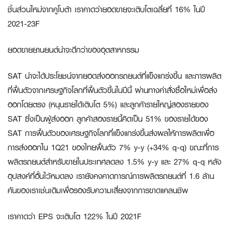
ชิ้นส่วนใหม่จากคูโบต้า เราคาดว่ายอดขายจะเติบโตเฉลี่ยที่ 16% ในปี
2021-23F
ยอดขายยานยนต์น่าจะดีกว่าของอุตสาหกรรม
SAT น่าจะได้ประโยชน์จากยอดส่งออกรถยนต์ที่แข็งแกร่งขึ้น และการผลิต
ที่ฟื้นตัวจากเศรษฐกิจโลกที่ฟื้นตัวขึ้นในปีนี้ ผ่านทางคำสั่งซื้อใหม่เพื่อส่ง
ออกโดยตรง (หนุนรายได้เติบโต 5%) และลูกค้ารายใหญ่สองรายของ
SAT ซึ่งเป็นผู้ส่งออก ลูกค้าสองรายนี้คิดเป็น 51% ของรายได้ของ
SAT การฟื้นตัวของเศรษฐกิจโลกที่แข็งแกร่งขึ้นส่งผลให้การผลิตเพื่อ
การส่งออกใน 1Q21 ของไทยฟื้นตัว 7% y-y (+34% q-q) ขณะที่การ
ผลิตรถยนต์สำหรับขายในประเทศลดลง 1.5% y-y และ 27% q-q หลัง
อุปสงค์ที่อั้นไว้หมดลง เรายังคงคาดการณ์การผลิตรถยนต์ที่ 1.6 ล้าน
คันของเราเช่นเดิมเพื่อรองรับความเสี่ยงจากการขาดแคลนชิพ
เราคาดว่า
EPS จะเติบโต 122% ในปี 2021F