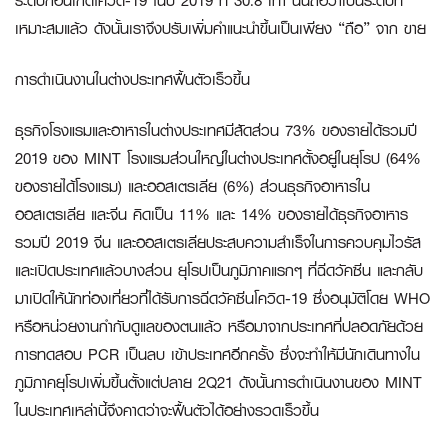
ระดับก่อนเกิดโควิด-19 ในปี 2019 ที่ 30.8 เท่า นั้นถือว่าเป็นระดับที่
เหมาะสมแล้ว ดังนั้นเราจึงปรับเพิ่มคำแนะนำขึ้นเป็นเพียง “ถือ” จาก ขาย
การดำเนินงานในต่างประเทศฟื้นตัวเร็วขึ้น
ธุรกิจโรงแรมและอาหารในต่างประเทศมีสัดส่วน 73% ของรายได้รวมปี
2019 ของ MINT โรงแรมส่วนใหญ่ในต่างประเทศตั้งอยู่ในยุโรป (64%
ของรายได้โรงแรม) และออสเตรเลีย (6%) ส่วนธุรกิจอาหารใน
ออสเตรเลีย และจีน คิดเป็น 11% และ 14% ของรายได้ธุรกิจอาหาร
รวมปี 2019 จีน และออสเตรเลียประสบความสำเร็จในการควบคุมไวรัส
และเปิดประเทศแล้วบางส่วน ยุโรปเป็นภูมิภาคแรกๆ ที่ฉีดวัคซีน และกลับ
มาเปิดให้นักท่องเที่ยวที่ได้รับการฉีดวัคซีนโควิด-19 ซึ่งอนุมัติโดย WHO
หรือหน่วยงานกำกับดูแลของตนแล้ว หรือมาจากประเทศที่ปลอดภัยด้วย
การทดสอบ PCR เป็นลบ เข้าประเทศอีกครั้ง ซึ่งจะทำให้มีนักเดินทางใน
ภูมิภาคยุโรปเพิ่มขึ้นตั้งแต่ปลาย 2Q21 ดังนั้นการดำเนินงานของ MINT
ในประเทศเหล่านี้จึงคาดว่าจะฟื้นตัวได้อย่างรวดเร็วขึ้น