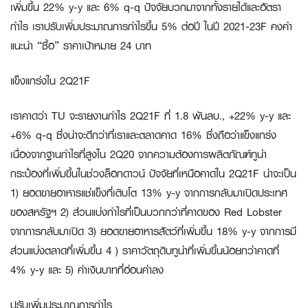
เพิ่มขึ้น 22% y-y และ 6% q-q ปัจจัยบวกมาจากทั้งรายได้และอัตรา
กำไร เราปรับเพิ่มประมาณการกำไรขึ้น 5% ต่อปี ในปี 2021-23F คงคำ
แนะนำ “ซื้อ” ราคาเป้าหมาย 24 บาท
แข็งแกร่งใน
2Q21F
เราคาดว่า TU จะรายงานกำไร 2Q21F ที่ 1.8 พันลบ., +22% y-y และ
+6% q-q ซึ่งน่าจะดีกว่าที่เราและตลาดคาด 16% ซึ่งถือว่าแข็งแกร่ง
เนื่องจากฐานกำไรที่สูงใน 2Q20 จากความต้องการผลิตภัณฑ์ทูน่า
กระป๋องที่เพิ่มขึ้นในช่วงล็อกดาวน์ ปัจจัยที่เหนือคาดใน 2Q21F น่าจะเป็น
1) ยอดขายอาหารแช่แข็งที่เติบโต 13% y-y จากการกลับมาเปิดประเทศ
ของสหรัฐฯ 2) ส่วนแบ่งกำไรที่เป็นบวกกว่าที่คาดของ Red Lobster
จากการกลับมาเปิด 3) ยอดขายอาหารสัตว์ที่เพิ่มขึ้น 18% y-y จากการมี
ส่วนแบ่งตลาดที่เพิ่มขึ้น 4 ) ราคาวัตถุดิบทูน่าที่เพิ่มขึ้นน้อยกว่าคาดที่
4% y-y และ 5) ค่าเงินบาทที่อ่อนค่าลง
ปรับเพิ่มประมาณการกำไร