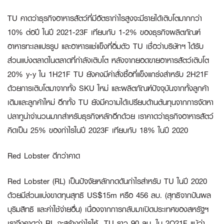
TU คาดว่าธุรกิจอาหารสัตว์ที่มีอัตรากำไรสูงจะมีรายได้เติบโตมากกว่า
10% ต่อปี ในปี 2021-23F เทียบกับ 1-2% ของธุรกิจผลิตภัณฑ์
อาหารทะเลแปรรูป และอาหารแช่แข็งที่อิ่มตัว TU เชื่อว่าบริษัทฯ ได้รับ
ส่วนแบ่งตลาดในตลาดที่กำลังเติบโต หลังจากยอดขายอาหารสัตว์เติบโต
20% y-y ใน 1H21F TU ยังคงมีคำสั่งซื้อที่แข็งแกร่งสำหรับ 2H21F
ด้วยการเติบโตมาจากทั้ง SKU ใหม่ และผลิตภัณฑ์ปัจจุบันจากทั้งลูกค้า
เดิมและลูกค้าใหม่ อีกทั้ง TU ยังมีความได้เปรียบด้านต้นทุนจากการจัดหา
ปลาทูน่าจำนวนมากสำหรับธุรกิจหลักอีกด้วย เราคาดว่าธุรกิจอาหารสัตว์
คิดเป็น 25% ของกำไรในปี 2023F เทียบกับ 18% ในปี 2020
Red Lobster ดีกว่าคาด
Red Lobster (RL) เป็นปัจจัยหลักกดดันกำไรสำหรับ TU ในปี 2020
ด้วยมีส่วนแบ่งขาดทุนสุทธิ US$15m หรือ 456 ลบ. (สุทธิจากปันผล
บุริมสิทธิ และค่าใช้จ่ายอื่น) เนื่องจากการกลับมาเปิดประเทศของสหรัฐฯ
เราจึงคาดว่า RL จะสร้างกำไรให้ TU ราว 90 ลบ. ใน 2Q21F แม้ว่า