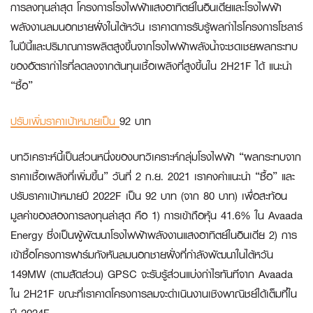
การลงทุนล่าสุด โครงการโรงไฟฟ้าแสงอาทิตย์ในอินเดียและโรงไฟฟ้า
พลังงานลมนอกชายฝั่งในไต้หวัน เราคาดการรับรู้ผลกำไรโครงการโซลาร์
ในปีนี้และปริมาณการผลิตสูงขึ้นจากโรงไฟฟ้าพลังน้ำจะชดเชยผลกระทบ
ของอัตรากำไรที่ลดลงจากต้นทุนเชื้อเพลิงที่สูงขึ้นใน 2H21F ได้ แนะนำ
“ซื้อ”
ปรับเพิ่มราคาเป้าหมายเป็น
92 บาท
บทวิเคราะห์นี้เป็นส่วนหนึ่งของบทวิเคราะห์กลุ่มโรงไฟฟ้า “ผลกระทบจาก
ราคาเชื้อเพลิงที่เพิ่มขึ้น” วันที่ 2 ก.ย. 2021 เราคงคำแนะนำ “ซื้อ” และ
ปรับราคาเป้าหมายปี 2022F เป็น 92 บาท (จาก 80 บาท) เพื่อสะท้อน
มูลค่าของสองการลงทุนล่าสุด คือ 1) การเข้าถือหุ้น 41.6% ใน Avaada
Energy ซึ่งเป็นผู้พัฒนาโรงไฟฟ้าพลังงานแสงอาทิตย์ในอินเดีย 2) การ
เข้าซื้อโครงการฟาร์มกังหันลมนอกชายฝั่งที่กำลังพัฒนาในไต้หวัน
149MW (ตามสัดส่วน) GPSC จะรับรู้ส่วนแบ่งกำไรทันทีจาก Avaada
ใน 2H21F ขณะที่เราคาดโครงการลมจะดำเนินงานเชิงพาณิชย์ได้เต็มที่ใน