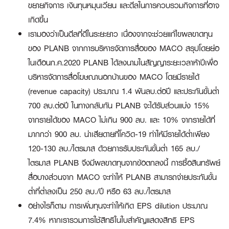
ขยายกิจการ เงินทุนหมุนเวียน และดีลในการควบรวมกิจการที่อาจ
เกิดขึ้น
เรามองว่าเป็นดีลที่ดีในระยะยาว เนื่องจากจะช่วยแก้ไขผลขาดทุน
ของ PLANB จากการบริหารจัดการสื่อของ MACO สรุปโดยย่อ
ในเดือนก.ค.2020 PLANB ได้ลงนามในสัญญาระยะเวลาห้าปีเพื่อ
บริหารจัดการสื่อโฆษณานอกบ้านของ MACO โดยมีรายได้
(revenue capacity) ประมาณ 1.4 พันลบ.ต่อปี และประกันขั้นต่ำ
700 ลบ.ต่อปี ในทางกลับกัน PLANB จะได้รับส่วนแบ่ง 15%
จากรายได้ของ MACO ไม่เกิน 900 ลบ. และ 10% จากรายได้ที่
มากกว่า 900 ลบ. น่าเสียดายที่โควิด-19 ทำให้มีรายได้ต่ำเพียง
120-130 ลบ./ไตรมาส ด้วยการรับประกันขั้นต่ำ 165 ลบ./
ไตรมาส PLANB จึงมีผลขาดทุนจากข้อตกลงนี้ การซื้อสินทรัพย์
สื่อบางส่วนจาก MACO จะทำให้ PLANB สามารถจ่ายประกันขั้น
ต่ำที่ต่ำลงเป็น 250 ลบ./ปี หรือ 63 ลบ./ไตรมาส
อย่างไรก็ตาม การเพิ่มทุนจะทำให้เกิด EPS dilution ประมาณ
7.4% หากเรารวมการใช้สิทธิในใบสำคัญแสดงสิทธิ EPS