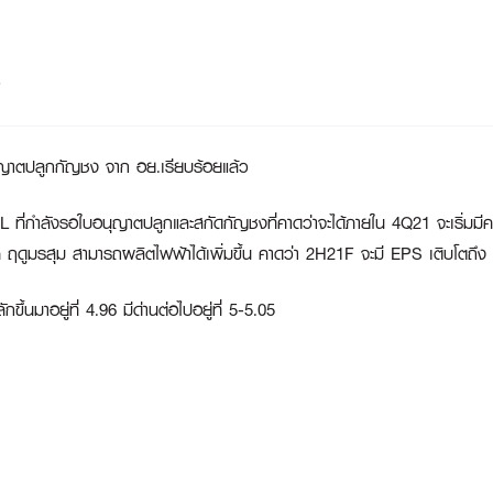
อนุญาตปลูกกัญชง จาก อย.เรียบร้อยแล้ว
ี่กำลังรอใบอนุญาตปลูกและสกัดกัญชงที่คาดว่าจะได้ภายใน 4Q21 จะเริ่มมีคว
 ฤดูมรสุม สามารถผลิตไฟฟ้าได้เพิ่มขึ้น คาดว่า 2H21F จะมี EPS เติบโตถึ
กขึ้นมาอยู่ที่ 4.96 มีด่านต่อไปอยู่ที่ 5-5.05