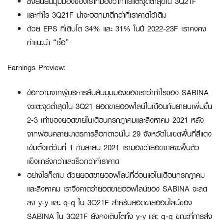
ซึ่งยืนยันมุมมองของเราที่มองว่ากำไรแตะจุดต่ำสุดใน
3Q21F
และกำไร
3Q21F น่าจะออกมาดีกว่าที่เราคาดไว้เดิม
ด้วย
EPS ที่เติบโต 34% และ 31% ในปี 2022-23F เราคงคง
คำแนะนำ “ซื้อ”
Earnings Preview:
ข้อความจากผู้บริหารยืนยันมุมมองของเราว่ากำไรของ SABINA
จะแตะจุดต่ำสุดใน 3Q21 ยอดขายออฟไลน์ในเดือนกันยายนเพิ่มขึ้น
2-3 เท่าของยอดขายในเดือนกรกฎาคมและสิงหาคม 2021 หลัง
จากผ่อนคลายมาตรการล็อกดาวน์ใน 29 จังหวัดในเขตพื้นที่สีแดง
เข้มตั้งแต่วันที่ 1 กันยายน 2021 เรามองว่ายอดขายจะฟื้นตัว
แข็งแกร่งกว่าและเร็วกว่าที่เราคาด
อย่างไรก็ตาม ด้วยยอดขายออฟไลน์ที่อ่อนแอในเดือนกรกฎาคม
และสิงหาคม เราจึงคาดว่ายอดขายออฟไลน์ของ SABINA จะลด
ลง y-y และ q-q ใน 3Q21F สำหรับยอดขายออนไลน์ของ
SABINA ใน 3Q21F ยังคงเติบโตทั้ง y-y และ q-q ขณะที่การส่ง