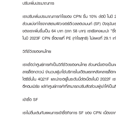
ปรับเพิ่มประมาณการ
เราปรับเพิ่มประมาณการกำไรของ CPN ขึ้น 10% ต่อปี ในปี 2021-3
ส่วนแบ่งกำไรจากสยามฟิวเจอร์ดีเวลลอปเมนท์ (SF) ปัจจุบันเรา
ของเราเพิ่มขึ้นเป็น 64 บาท (จาก 58 บาท) เรายังคงแนะนำ “
ในปี 2023F CPN ซื้อขายที่ PE (กำไรสุทธิ) ไม่แพงที่ 29.1 เ
วิถีชีวิตของคนไทย
เราเชื่อว่าศูนย์การค้าเป็นวิถีชีวิตของคนไทย ส่วนหนึ่งอาจเป
ลายล็อกดาวน์ จำนวนผู้มาใช้บริการในเดือนแรกหลังคลายล็อกด
ไฮซีซั่นใน 4Q21F และน่าจะอยู่ในระดับนี้ต่อเนื่องในปี 2022F 
อีคอมเมิร์ซ แต่ทำศูนย์การค้าที่สามารถปรับสัดส่วนผู้เช่าให้เป
เข้าซื้อ
SF
เราไม่ตื่นเต้นกับแผนการเข้าซื้อกิจการ SF ของ CPN เนื่องจา