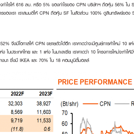
ร้างกำไรให้ 616 ลบ. หรือ 5% ของกำไรของ CPN บริษัทฯ ถือหุ้น 56% ใน S
าณการของเรา เราสมมติให้ CPN ถือหุ้น SF ในสัดส่วน 100% ดูสินทรัพย์ของ 
52% จึงมีโอกาสให้ CPN ขยายตัวได้อีก เราคาดว่าจะมีศูนย์การค้าใหม่ 10 แห่ง
ง ในประเทศไทย และ 1 แห่ง ในมาเลเซีย เราคาดว่า 10 โครงการใหม่จะทำให้มีพื้น
บางนา ซึ่งมี IKEA และ 70% ใน 18 คอมมูนิตี้มอลล์