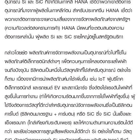
อุปกรณ์ Si และ SiC ที่จำกัดในเกาหลี HANA เชื่อว่าพวกเขาต้องการ
อุปกรณ์ที่มาจากผู้ผลิตในเกาหลีก่อน สำหรับประเทศจีน HANA เชื่อว่า
พวกเขาต้องการกระจายความเสี่ยงจากการจัดหาผลิตภัณฑ์จากสหรัฐฯ
(ความกังวลต่อสงครามการค้า) HANA มีแผนที่จะตอบสนองความ
ต้องการเหล่านั้น ผู้ผลิต Si และ SiC รายใหญ่อยู่ในสหรัฐอเมริกา
กล่าวโดยย่อ ผลิตภัณฑ์การจัดการพลังงานเป็นอุปกรณ์ทั่วไปที่ใช้ใน
ผลิตภัณฑ์อิเล็กทรอนิกส์ต่างๆ เพื่อควบคุมการไหลของกระแสไฟฟ้า
จนถึงปัจจุบัน ซิลิคอนเป็นหนึ่งในวัสดุหลักที่ใช้สำหรับอุปกรณ์ อย่างไร
ก็ตาม เนื่องจากมีการนำผลิตภัณฑ์มาใช้เพิ่มขึ้น เช่น IoT ผู้บริโภค
อิเล็กทรอนิกส์ และรถยนต์ EV และสถานีชาร์จ ซึ่งต้องใช้แรงดันไฟฟ้าที่
สูงขึ้นในการทำงาน (ทำให้เกิดความร้อนมากขึ้นจากการใช้ไฟฟ้าที่สูงขึ้น) ผู้
ใช้จึงต้องการวัสดุที่ดีกว่าสำหรับอุปกรณ์จัดการพลังงานซึ่งเป็นซิลิกอน
คาร์ไบด์ (ซิลิคอนมาตรฐาน + คาร์บอน) หรือ SiC ซึ่ง SiC นั้นแข็งและ
แข็งแรงมาก (ใกล้เคียงกับระดับเพชร) และให้ความต้านทานความร้อนได้ดี
กว่า และยังช่วยลดการสูญเสียพลังงานได้ดีกว่า Si อย่างไรก็ตาม วัสดุ