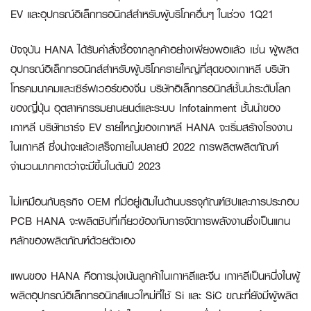
EV และอุปกรณ์อิเล็กทรอนิกส์สำหรับผู้บริโภคอื่นๆ ในช่วง 1Q21
ปัจจุบัน HANA ได้รับคำสั่งซื้อจากลูกค้าอย่างเพียงพอแล้ว เช่น ผู้ผลิต
อุปกรณ์อิเล็กทรอนิกส์สำหรับผู้บริโภครายใหญ่ที่สุดของเกาหลี บริษัท
โทรคมนาคมและเซิร์ฟเวอร์ของจีน บริษัทอิเล็กทรอนิกส์ชั้นนำระดับโลก
ของญี่ปุ่น อุตสาหกรรมยานยนต์และระบบ Infotainment ชั้นนำของ
เกาหลี บริษัทชาร์จ EV รายใหญ่ของเกาหลี HANA จะเริ่มสร้างโรงงาน
ในเกาหลี ซึ่งน่าจะแล้วเสร็จภายในปลายปี 2022 การผลิตผลิตภัณฑ์
จำนวนมากคาดว่าจะมีขึ้นในต้นปี 2023
ไม่เหมือนกับธุรกิจ OEM ที่มีอยู่เดิมในด้านบรรจุภัณฑ์ชิปและการประกอบ
PCB HANA จะผลิตชิปที่เกี่ยวข้องกับการจัดการพลังงานซึ่งเป็นแกน
หลักของผลิตภัณฑ์ด้วยตัวเอง
แผนของ HANA คือการมุ่งเน้นลูกค้าในเกาหลีและจีน เกาหลีเป็นหนึ่งในผู้
ผลิตอุปกรณ์อิเล็กทรอนิกส์แนวใหม่ที่ใช้ Si และ SiC ขณะที่ยังมีผู้ผลิต