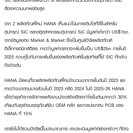
SiC ยังคงมีราคาแพงกว่า Si และยังยากที่จะรวมเข้ากับอุปกรณ์ จึงมี
อัตราความบกพร่องสูง
จาก 2 ผลิตภัณฑ์ใหม่ HANA เห็นแนวโน้มการเติบโตที่ดีขึ้นสำหรับ
อุปกรณ์ SiC ตลาดอุตสาหกรรมอุปกรณ์ SiC มีมูลค่าต่ำกว่า US$1bn
จากข้อมูลของ Market & Market ซึ่งเป็นศูนย์วิจัยผลิตภัณฑ์
อิเล็กทรอนิกส์อิสระ คาดว่ามูลค่าตลาดจะเพิ่มขึ้นเป็น US$2bn ภายในปี
2025 ควบคู่ไปกับการเพิ่มขึ้นของผลิตภัณฑ์ขั้นสุดท้ายที่ใช้ SiC ที่กล่าว
ถึงข้างต้น
HANA มีแผนที่จะผลิตผลิตภัณฑ์ใหม่จำนวนมากภายในต้นปี 2023 และ
คาดว่าจะขาดทุนบางส่วนในปี 2023 หรือ 2024 ในปี 2025-26 HANA
เชื่อว่าธุรกิจการจัดการพลังงานน่าจะสร้างอัตรากำไรขั้นต้นมากกว่า 30%
เทียบกับธุรกิจบรรจุภัณฑ์ชิป OEM หลัก และการประกอบ PCB ของ
HANA ที่ 15%
เรายังไม่ได้รวมปัจจัยนี้ในประมาณการ เราประเมินมูลค่าอย่างคร่าวๆ ที่อาจ